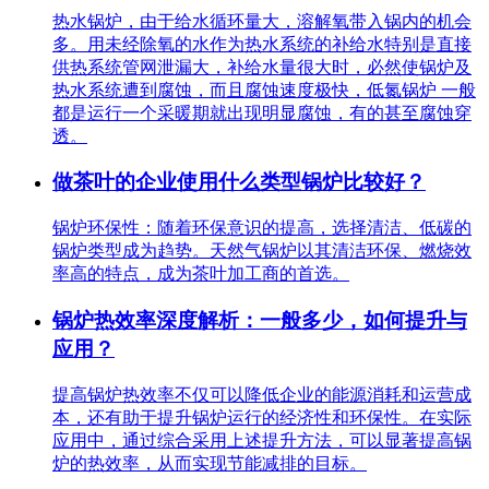
热水锅炉，由于给水循环量大，溶解氧带入锅内的机会
多。用未经除氧的水作为热水系统的补给水特别是直接
供热系统管网泄漏大，补给水量很大时，必然使锅炉及
热水系统遭到腐蚀，而且腐蚀速度极快，低氮锅炉 一般
都是运行一个采暖期就出现明显腐蚀，有的甚至腐蚀穿
透。
做茶叶的企业使用什么类型锅炉比较好？
锅炉环保性：随着环保意识的提高，选择清洁、低碳的
锅炉类型成为趋势。天然气锅炉以其清洁环保、燃烧效
率高的特点，成为茶叶加工商的首选。
锅炉热效率深度解析：一般多少，如何提升与
应用？
提高锅炉热效率不仅可以降低企业的能源消耗和运营成
本，还有助于提升锅炉运行的经济性和环保性。在实际
应用中，通过综合采用上述提升方法，可以显著提高锅
炉的热效率，从而实现节能减排的目标。