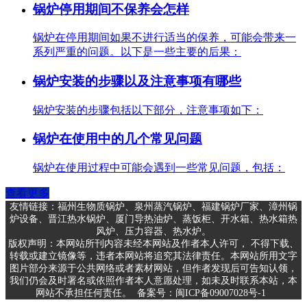
锅炉停用期间不保养会怎样
锅炉在停用期间如果不进行适当的保养，可能会带来一
系列严重的问题。以下是一些主要的后果：
锅炉安装的步骤以及注意事项有哪些
锅炉安装的步骤包括以下部分，注意事项如下：
锅炉在使用中的几个常见问题
锅炉在使用过程中可能会遇到一些常见问题，包括：
查看更多
友情链接：
福州生物质锅炉
、
泉州蒸汽锅炉
、
福建锅炉厂家
、
漳州锅
炉设备
、
晋江热水锅炉
、
厦门导热油炉
、
蒸饭柜
、
开水箱
、
热
水箱
热
风炉
、
压力容器
、
热水炉
。
版权声明：本网站所刊内容未经本网站及作者本人许可， 不得下载、
转载或建立镜像等，违者本网站将追究其法律责任。本网站所用文字
图片部分来源于公共网络或者素材网站，但作者发现后可告知认领，
我们仍会及时署名或依照作者本人意愿处理，如未及时联系本站，本
网站不承担任何责任。
备案号：
闽ICP备09007028号-1