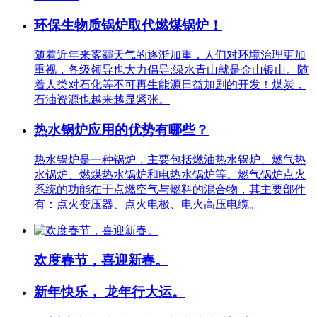
环保生物质锅炉取代燃煤锅炉！
随着近年来雾霾天气的逐渐加重，人们对环境治理更加
重视，各级领导也大力倡导:绿水青山就是金山银山。随
着人类对石化等不可再生能源日益加剧的开发！煤炭，
石油资源也越来越显紧张。
热水锅炉应用的优势有哪些？
热水锅炉是一种锅炉，主要包括燃油热水锅炉、燃气热
水锅炉、燃煤热水锅炉和电热水锅炉等。燃气锅炉点火
系统的功能在于点燃空气与燃料的混合物，其主要部件
有：点火变压器、点火电极、电火高压电缆。
欢度春节，喜迎新春。
新年快乐， 龙年行大运。