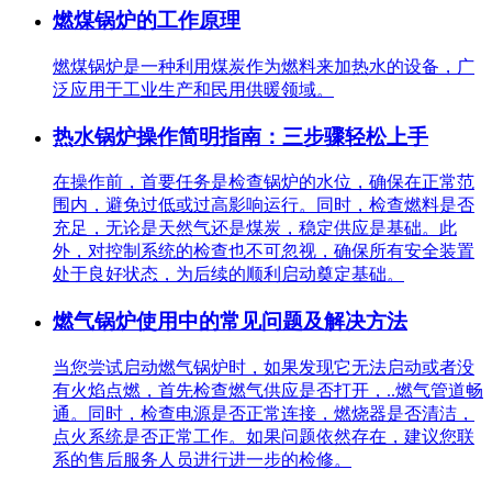
燃煤锅炉的工作原理
燃煤锅炉是一种利用煤炭作为燃料来加热水的设备，广
泛应用于工业生产和民用供暖领域。
热水锅炉操作简明指南：三步骤轻松上手
在操作前，首要任务是检查锅炉的水位，确保在正常范
围内，避免过低或过高影响运行。同时，检查燃料是否
充足，无论是天然气还是煤炭，稳定供应是基础。此
外，对控制系统的检查也不可忽视，确保所有安全装置
处于良好状态，为后续的顺利启动奠定基础。
燃气锅炉使用中的常见问题及解决方法
当您尝试启动燃气锅炉时，如果发现它无法启动或者没
有火焰点燃，首先检查燃气供应是否打开，..燃气管道畅
通。同时，检查电源是否正常连接，燃烧器是否清洁，
点火系统是否正常工作。如果问题依然存在，建议您联
系的售后服务人员进行进一步的检修。