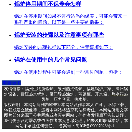
锅炉停用期间不保养会怎样
锅炉在停用期间如果不进行适当的保养，可能会带来一
系列严重的问题。以下是一些主要的后果：
锅炉安装的步骤以及注意事项有哪些
锅炉安装的步骤包括以下部分，注意事项如下：
锅炉在使用中的几个常见问题
锅炉在使用过程中可能会遇到一些常见问题，包括：
查看更多
友情链接：
福州生物质锅炉
、
泉州蒸汽锅炉
、
福建锅炉厂家
、
漳州锅
炉设备
、
晋江热水锅炉
、
厦门导热油炉
、
蒸饭柜
、
开水箱
、
热
水箱
热
风炉
、
压力容器
、
热水炉
。
版权声明：本网站所刊内容未经本网站及作者本人许可， 不得下载、
转载或建立镜像等，违者本网站将追究其法律责任。本网站所用文字
图片部分来源于公共网络或者素材网站，但作者发现后可告知认领，
我们仍会及时署名或依照作者本人意愿处理，如未及时联系本站，本
网站不承担任何责任。
备案号：
闽ICP备09007028号-1