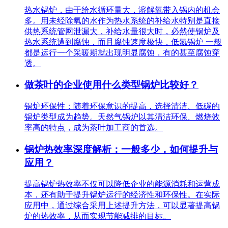
热水锅炉，由于给水循环量大，溶解氧带入锅内的机会
多。用未经除氧的水作为热水系统的补给水特别是直接
供热系统管网泄漏大，补给水量很大时，必然使锅炉及
热水系统遭到腐蚀，而且腐蚀速度极快，低氮锅炉 一般
都是运行一个采暖期就出现明显腐蚀，有的甚至腐蚀穿
透。
做茶叶的企业使用什么类型锅炉比较好？
锅炉环保性：随着环保意识的提高，选择清洁、低碳的
锅炉类型成为趋势。天然气锅炉以其清洁环保、燃烧效
率高的特点，成为茶叶加工商的首选。
锅炉热效率深度解析：一般多少，如何提升与
应用？
提高锅炉热效率不仅可以降低企业的能源消耗和运营成
本，还有助于提升锅炉运行的经济性和环保性。在实际
应用中，通过综合采用上述提升方法，可以显著提高锅
炉的热效率，从而实现节能减排的目标。