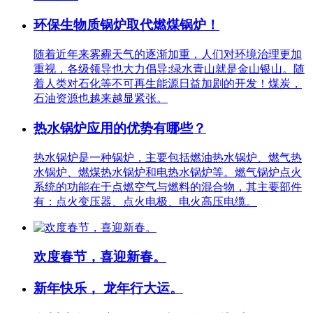
环保生物质锅炉取代燃煤锅炉！
随着近年来雾霾天气的逐渐加重，人们对环境治理更加
重视，各级领导也大力倡导:绿水青山就是金山银山。随
着人类对石化等不可再生能源日益加剧的开发！煤炭，
石油资源也越来越显紧张。
热水锅炉应用的优势有哪些？
热水锅炉是一种锅炉，主要包括燃油热水锅炉、燃气热
水锅炉、燃煤热水锅炉和电热水锅炉等。燃气锅炉点火
系统的功能在于点燃空气与燃料的混合物，其主要部件
有：点火变压器、点火电极、电火高压电缆。
欢度春节，喜迎新春。
新年快乐， 龙年行大运。