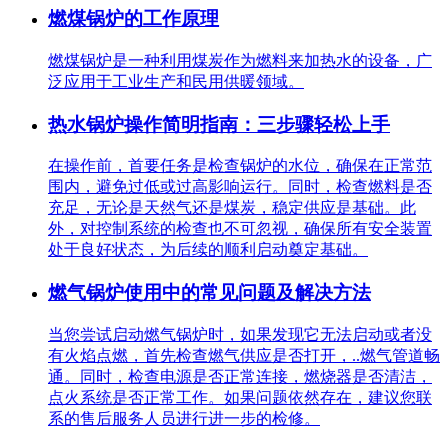
燃煤锅炉的工作原理
燃煤锅炉是一种利用煤炭作为燃料来加热水的设备，广
泛应用于工业生产和民用供暖领域。
热水锅炉操作简明指南：三步骤轻松上手
在操作前，首要任务是检查锅炉的水位，确保在正常范
围内，避免过低或过高影响运行。同时，检查燃料是否
充足，无论是天然气还是煤炭，稳定供应是基础。此
外，对控制系统的检查也不可忽视，确保所有安全装置
处于良好状态，为后续的顺利启动奠定基础。
燃气锅炉使用中的常见问题及解决方法
当您尝试启动燃气锅炉时，如果发现它无法启动或者没
有火焰点燃，首先检查燃气供应是否打开，..燃气管道畅
通。同时，检查电源是否正常连接，燃烧器是否清洁，
点火系统是否正常工作。如果问题依然存在，建议您联
系的售后服务人员进行进一步的检修。