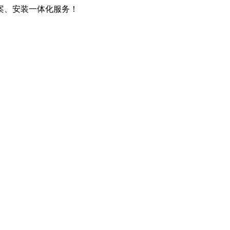
案、安装一体化服务！